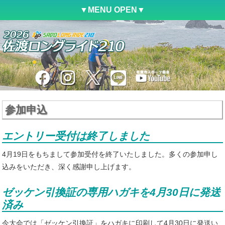
▼MENU OPEN▼
トップ
大会要項
参加案内
コース紹介
参加申込
ファンライド
エントリー受付は終了しました
参加申込
4月19日をもちまして参加受付を終了いたしました。多くの参加申し
込みをいただき、深く感謝申し上げます。
アクセス
シャトルバス
ゼッケン引換証の専用ハガキを4月30日に発送
済み
駐車場
今大会では「ゼッケン引換証」をハガキに印刷して4月30日に発送い