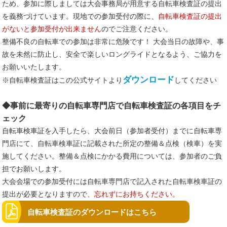
ため、参加に際しましては大会事務局が用意する自転車検査証の提出
を義務づけています。現地での参加受付の際に、
自転車検査証の提出
がないと参加受付が出来ません
のでご注意ください。
整備不良の自転車での参加は非常に危険です！ 大会当日の故障や、事
故を未然に防止し、安全で楽しいロングライドとなるよう、ご協力を
お願いいたします。
ダウンロード
※自転車検査証はこの公式サイトより
してください
◆事前に最寄りの自転車専門店で自転車検査証の各項目をチ
ェック
自転車検車証を入手したら、大会前日（参加者受付）までに自転車専
門店にて、自転車検車証に記載された所定の整備＆点検（検車）を実
施してください。整備＆点検にかかる費用については、参加者のご負
担でお願いします。
大会会場での参加受付には自転車専門店で記入された自転車検車証の
提出が必要となりますので、
忘れずにお持ちください。
自転車検査証のダウンロードはこちら