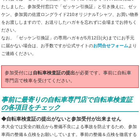
宿泊＆ツアー
たしました。参加受付窓口で「ゼッケン引換証」と引き換えに、ゼッ
ケン、参加賞の佐渡ロングライド210オリジナルTシャツ、お買い物券
お問い合わせ
をお渡ししますので、お送りしたハガキを忘れずに会場までお持ちく
ださい。
よくある質問
なお、「ゼッケン引換証」の専用ハガキが5月12日(火)までにお手元
に届かない場合は、お手数ですが公式サイトの
お問合せフォーム
より
サイトマップ
ご連絡ください。
参加受付には
自転車検査証の提出
が必要です。事前に自転車
専門店で検車を受けてください。
事前に最寄りの自転車専門店で自転車検査証
の各項目をチェック
◆自転車検査証の提出がないと参加受付が出来ません
本大会では安全の観点から整備不良による事故を防止するため、参加
車両の整備＆点検をお願いしています。事前の整備＆点検を徹底する