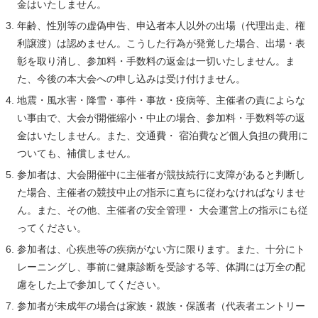
金はいたしません。
年齢、性別等の虚偽申告、申込者本人以外の出場（代理出走、権
利譲渡）は認めません。こうした行為が発覚した場合、出場・表
彰を取り消し、参加料・手数料の返金は一切いたしません。ま
た、今後の本大会への申し込みは受け付けません。
地震・風水害・降雪・事件・事故・疫病等、主催者の責によらな
い事由で、大会が開催縮小・中止の場合、参加料・手数料等の返
金はいたしません。また、交通費・ 宿泊費など個人負担の費用に
ついても、補償しません。
参加者は、大会開催中に主催者が競技続行に支障があると判断し
た場合、主催者の競技中止の指示に直ちに従わなければなりませ
ん。また、その他、主催者の安全管理・ 大会運営上の指示にも従
ってください。
参加者は、心疾患等の疾病がない方に限ります。また、十分にト
レーニングし、事前に健康診断を受診する等、体調には万全の配
慮をした上で参加してください。
参加者が未成年の場合は家族・親族・保護者（代表者エントリー