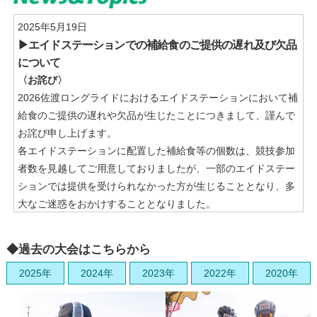
宿泊＆ツアー
2025年5月19日
▶エイドステーションでの補給食のご提供の遅れ及び欠品
お問い合わせ
について
よくある質問
〈お詫び〉
2026佐渡ロングライドにおけるエイドステーションにおいて補
サイトマップ
給食のご提供の遅れや欠品が生じたことにつきまして、謹んで
お詫び申し上げます。
各エイドステーションに配置した補給食等の個数は、競技参加
者数を見越してご用意しておりましたが、一部のエイドステー
ションでは提供を受けられなかった方が生じることとなり、多
大なご迷惑をおかけすることとなりました。
今後は、メニューや個数、提供方法の見直しや、業者との連携
を強化し、参加者の皆さまに補給食がいきわたるよう改善に努
◆過去の大会はこちらから
めてまいります。
2025年
2024年
2023年
2022年
2020年
参加者の皆さまには、大変ご迷惑をおかけいたしましたこと、
改めまして深くお詫び申し上げます。