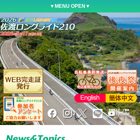
▼MENU OPEN▼
トップ
大会要項
参加案内
コース紹介
ファンライド
参加申込
アクセス
シャトルバス
駐車場