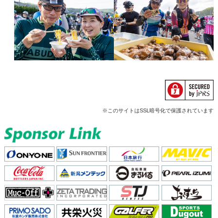
2025年5月19日
▶おかげさまで2026年大会のすべてのスケジュールが無事
終了しました
5月17日に開催しました「2026佐渡ロングライド210」の本大
会、およびその前後に開催されました各イベントは無事終了し
ました。ご参加いただいたサイクリストの皆様、ありがとうご
ざいました。
また、このイベントを支えていただいた協賛各社、協力団体な
らびに早朝からご協力いただいたボランティアスタッフの方々
※このサイトはSSL暗号化で保護されています
に心より御礼申し上げます。
2026年5月18日
▶ファンライドは本日予定通り開催いたします
「トキの里グラベルライド 33km」につきまして、予定通り本
日開催いたします。
2026年5月17日
▶2026佐渡ロングライド210は予定通り開催いたします
本日、予定通り佐渡ロングライド210を開催いたします。安全