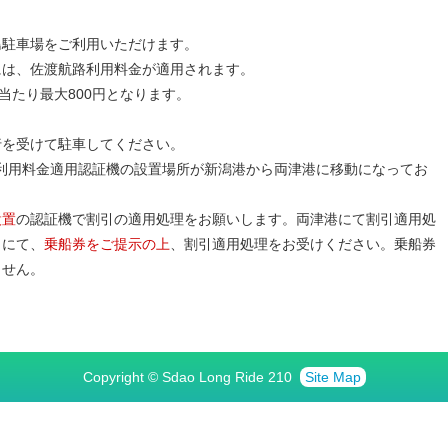
島駐車場をご利用いただけます。
には、佐渡航路利用料金が適用されます。
当たり最大800円となります。
行を受けて駐車してください。
航路利用料金適用認証機の設置場所が新潟港から両津港に移動になってお
設置
の認証機で割引の適用処理をお願いします。両津港にて割引適用処
口にて、
乗船券をご提示の上
、割引適用処理をお受けください。乗船券
ません。
Copyright © Sdao Long Ride 210
Site Map