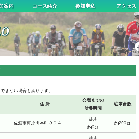
加案内
コース紹介
参加申込
アクセス
て
車できない場合もあります。
会場までの
住 所
駐車台数
所要時間
徒歩
佐渡市河原田本町３９４
約200台
約6分
徒歩