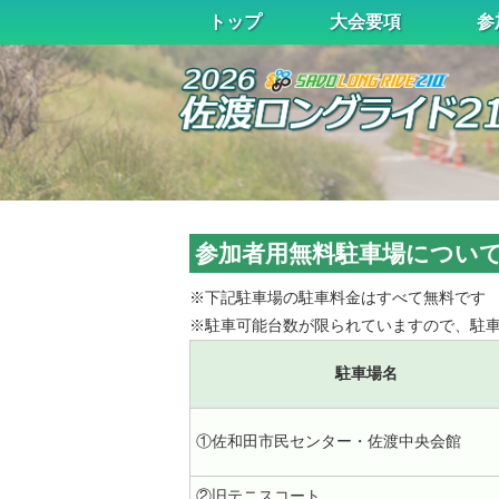
トップ
大会要項
参
参加者用無料駐車場につい
※下記駐車場の駐車料金はすべて無料です
※駐車可能台数が限られていますので、駐
駐車場名
①佐和田市民センター・佐渡中央会館
②旧テニスコート