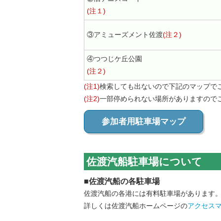
(注１)
③アミューズメント佐渡
(注２)
④つつじケ丘公園
(注２)
(注1)
検索しても出ないので下記のマップで
(注2)
一部停められない場所がありますので
参加者用駐車場マップ
佐渡汽船駐車場について
■佐渡汽船の各駐車場
佐渡汽船の各港には有料駐車場があります
詳しくは佐渡汽船ホームページの
アクセス