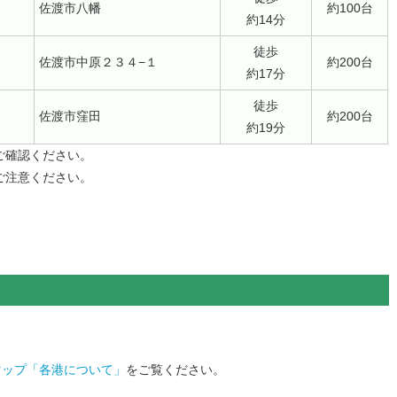
佐渡市八幡
約100台
約14分
徒歩
佐渡市中原２３４−１
約200台
約17分
徒歩
佐渡市窪田
約200台
約19分
ご確認ください。
ご注意ください。
。
マップ「各港について」
をご覧ください。